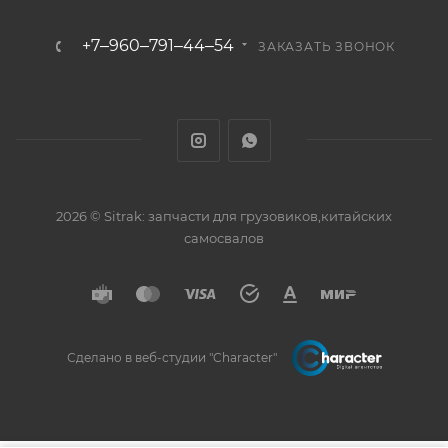
+7‒960‒791‒44‒54
ЗАКАЗАТЬ ЗВОНОК
2026 © Sitrak: запчасти для грузовиков,китайских
самосвалов
Сделано в веб-студии "Character"