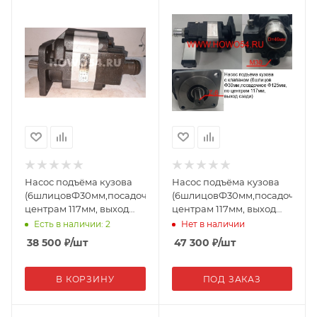
Насос подъёма кузова
Насос подъёма кузова
(6шлицовФ30мм,посадочноеФ125мм,по
(6шлицовФ30мм,посадочноеФ
центрам 117мм, выход
центрам 117мм, выход
сзади) CBD-F100-4 (18617
сзади) новое качество
Есть в наличии: 2
Нет в наличии
38 500
₽
/шт
47 300
₽
/шт
В КОРЗИНУ
ПОД ЗАКАЗ