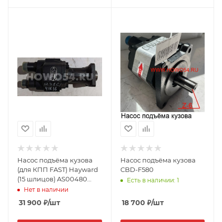
Насос подъёма кузова
Насос подъёма кузова
(для КПП FAST) Hayward
CBD-F580
(15 шлицов) AS00480
Есть в наличии: 1
14571231C/P04H041616
Нет в наличии
31 900
₽
/шт
18 700
₽
/шт