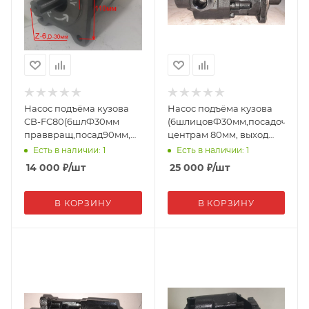
Насос подъёма кузова
Насос подъёма кузова
CB-FC80(6шлФ30мм
(6шлицовФ30мм,посадочное
праввращ,посад90мм,
центрам 80мм, выход
по ц86*110мм,вых
сбоку) 14571231C (12303)
Есть в наличии: 1
Есть в наличии: 1
сзади)CB-FC80 19227
14 000
₽
/шт
25 000
₽
/шт
В КОРЗИНУ
В КОРЗИНУ