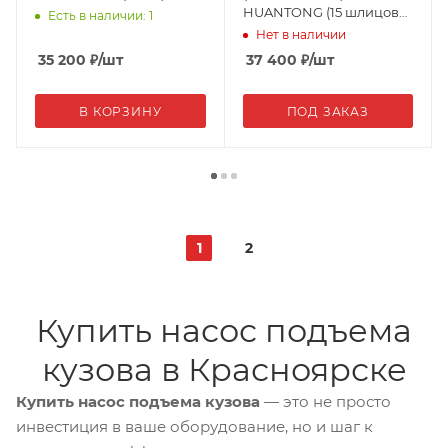
HUANTONG (15 шлицов
Есть в наличии: 1
правого вращения)
Нет в наличии
ZQQ100-00 (12196)
35 200
₽
/шт
37 400
₽
/шт
В КОРЗИНУ
ПОД ЗАКАЗ
1
2
Купить насос подъема
кузова в Красноярске
Купить насос подъема кузова
— это не просто
инвестиция в ваше оборудование, но и шаг к