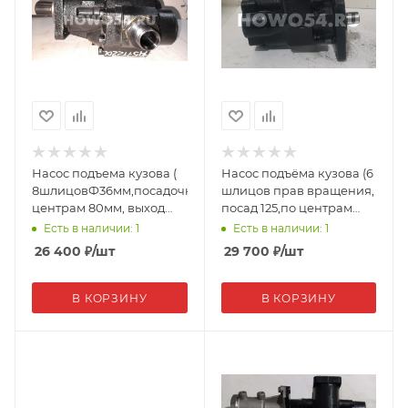
Насос подъема кузова (
Насос подъёма кузова (6
8шлицовФ36мм,посадочноеФ80мм,по
шлицов прав вращения,
центрам 80мм, выход
посад 125,по центрам
сбоку) 14571220C 00482
115*115мм, выход сзади))
Есть в наличии: 1
Есть в наличии: 1
(00491)
26 400
₽
/шт
29 700
₽
/шт
В КОРЗИНУ
В КОРЗИНУ