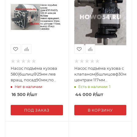
Насос подъёма кузова
Насос подъёма кузова c
580(6шлицФ25мм лев
клапаном(6шлицовф30мм,пос
вращ, посад90мм,по
центрам 117мм
центр 110мм, вых
F100+33Q-E32 (18618)
Нет в наличии
Есть в наличии: 1
сбоку)CBT-E580 (00469)
16 500
₽
/шт
44 000
₽
/шт
ПОД ЗАКАЗ
В КОРЗИНУ