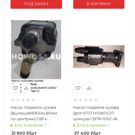
ПОД ЗАКАЗ
В КОРЗИНУ
Насос подъёма кузова
Насос подъёма кузова
(8шлицовФ30мм,80мм
(для КПП HOWO) (17
по центрам) CBFx-
шлицов CBTR-100C-A1
2100Y8HW-11(HW-11)
00483
Есть в наличии: 1
Есть в наличии: 1
31 900
₽
/шт
37 400
₽
/шт