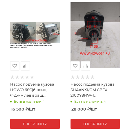
Насос подъёма кузова
Насос подъёма кузова
HOWO 68C(6шлиц
SHAANXI/OM CBFX-
Ф25мм лев вращ,
2100Y8HW-1
посад90мм,по
(18620/00481)
Есть в наличии: 1
Есть в наличии: 4
центр110мм,вых
16 500
₽
/шт
28 000
₽
/шт
сбоку)CBF-68C(00486)
В КОРЗИНУ
В КОРЗИНУ