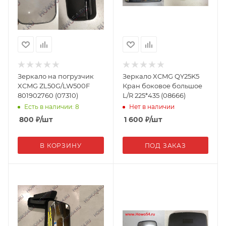
Зеркало на погрузчик
Зеркало XCMG QY25K5
XCMG ZL50G/LW500F
Кран боковое большое
801902760 (07310)
L/R 225*435 (08666)
Есть в наличии: 8
Нет в наличии
800
₽
/шт
1 600
₽
/шт
В КОРЗИНУ
ПОД ЗАКАЗ