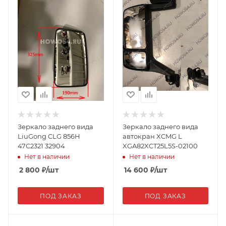
Зеркало заднего вида
Зеркало заднего вида
LiuGong CLG 856H
автокран XCMG L
47C2321 32904
XGA82XCT25L5S-02100
Нет в наличии
Нет в наличии
2 800
₽
/шт
14 600
₽
/шт
ПОД ЗАКАЗ
ПОД ЗАКАЗ