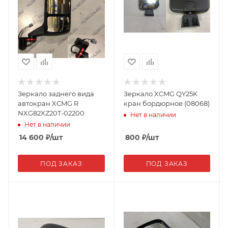
Зеркало заднего вида
Зеркало XCMG QY25K
автокран XCMG R
кран бордюрное (08068)
NXG82XZ20T-02200
Нет в наличии
Нет в наличии
14 600
₽
/шт
800
₽
/шт
ПОД ЗАКАЗ
ПОД ЗАКАЗ