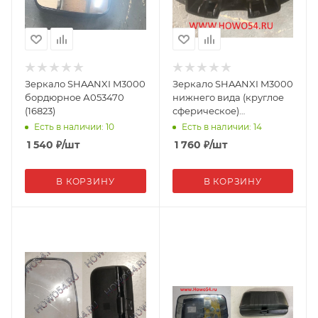
Зеркало SHAANXI M3000
Зеркало SHAANXI M3000
бордюрное А053470
нижнего вида (круглое
(16823)
сферическое)
PW100G/1770045 (13460)
Есть в наличии: 10
Есть в наличии: 14
1 540
₽
/шт
1 760
₽
/шт
В КОРЗИНУ
В КОРЗИНУ