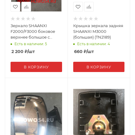
Зеркало SHAANXI
Крышка зеркала задняя
F2000/F3000 боковое
SHAANXI M3000
верхнее большое с
(большая) (TN2189)
подогревом
Есть в наличии: 5
Есть в наличии: 4
81.63730.6368 (09020)
2 200
₽
/шт
660
₽
/шт
В КОРЗИНУ
В КОРЗИНУ