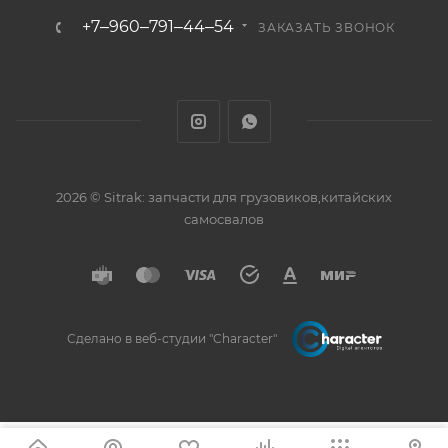
+7‒960‒791‒44‒54
ЗАКАЗАТЬ ЗВОНОК
2026 © Sitrak: запчасти для грузовиков,китайских
самосвалов
Сделано в веб-студии "Character"