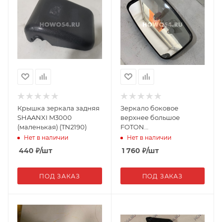
Крышка зеркала задняя
Зеркало боковое
SHAANXI M3000
верхнее большое
(маленькая) (TN2190)
FOTON
JAC2023/8202040EO
Нет в наличии
Нет в наличии
11648
440
₽
/шт
1 760
₽
/шт
ПОД ЗАКАЗ
ПОД ЗАКАЗ