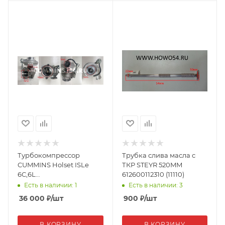
Турбокомпрессор
Трубка слива масла с
CUMMINS Holset ISLe
ТКР STEYR 520MM
6C,6L
612600112310 (11110)
4051032/4049358/3783602/4033160/3783604/C4051033
Есть в наличии: 1
Есть в наличии: 3
36 000
₽
/шт
900
₽
/шт
В КОРЗИНУ
В КОРЗИНУ