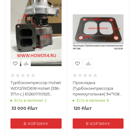
Турбокомпрессор Holset
Прокладка
WD12/WD618 Holset (336-
(Турбокомпрессора
371л.с.) 612601110925
прямоугольная) 94*108
(5470507)
8896/8899/8898/405021
Есть в наличии: 2
Есть в наличии: 6
13438
33 000
₽
/шт
120
₽
/шт
В КОРЗИНУ
В КОРЗИНУ