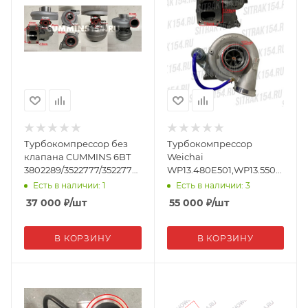
Турбокомпрессор без
Турбокомпрессор
клапана CUMMINS 6BT
Weichai
3802289/3522777/3522778
WP13.480E501,WP13.550E501
(18139)
Shacman X6000 (548990)
Есть в наличии: 1
Есть в наличии: 3
1004558990
37 000
₽
/шт
55 000
₽
/шт
В КОРЗИНУ
В КОРЗИНУ