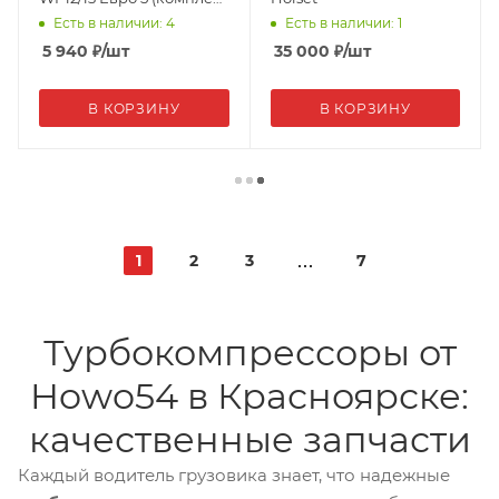
2шт.) Креатек
Есть в наличии: 4
Есть в наличии: 1
1000264695 (CK3567)
5 940
₽
/шт
35 000
₽
/шт
В КОРЗИНУ
В КОРЗИНУ
1
2
3
7
Турбокомпрессоры от
Howo54 в Красноярске:
качественные запчасти
Каждый водитель грузовика знает, что надежные