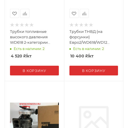
Трубки топливные
Трубки ТНВД (на
высокого давления
форсунки)
WD618 2-категории
Евро2/WD618/WD12
612600081310/61800080054
(комплект) 61800080054
Есть в наличии: 2
Есть в наличии: 2
(04500)
Креатек CK8439
4 520
₽
/кт
10 400
₽
/кт
В КОРЗИНУ
В КОРЗИНУ