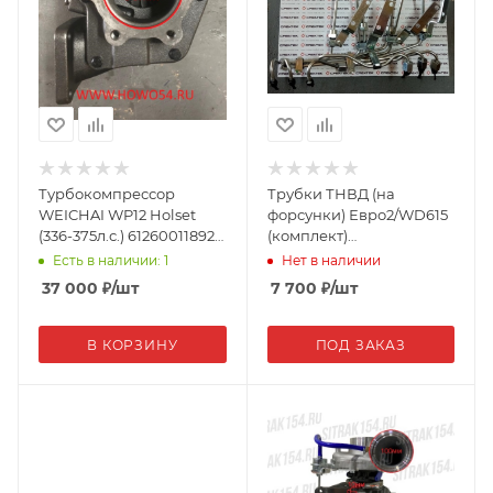
Турбокомпрессор
Трубки ТНВД (на
WEICHAI WP12 Holset
форсунки) Евро2/WD615
(336-375л.с.) 612600118926
(комплект)
(5470510)
61560080278А Креатек
Есть в наличии: 1
Нет в наличии
CK8437
37 000
₽
/шт
7 700
₽
/шт
В КОРЗИНУ
ПОД ЗАКАЗ