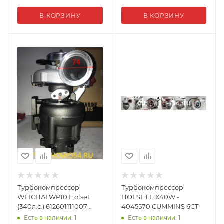
В КОРЗИНУ
В КОРЗИНУ
Турбокомпрессор
Турбокомпрессор
WEICHAI WP10 Holset
HOLSET HX40W -
(340л.с.) 612601111007
4045570 CUMMINS 6CT
(5470508)
Есть в наличии: 1
Есть в наличии: 1