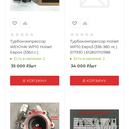
Турбокомпрессор
Турбокомпрессор Holset
WEICHAI WP10 Holset
WP10 Евро3 (336-380 лс.)
Евро4 (336л.с.)
(07930 ) 612601110988
612601111012(A) (5470509)
Есть в наличии: 2
Есть в наличии: 2
35 000
₽
/шт
34 000
₽
/шт
В КОРЗИНУ
В КОРЗИНУ