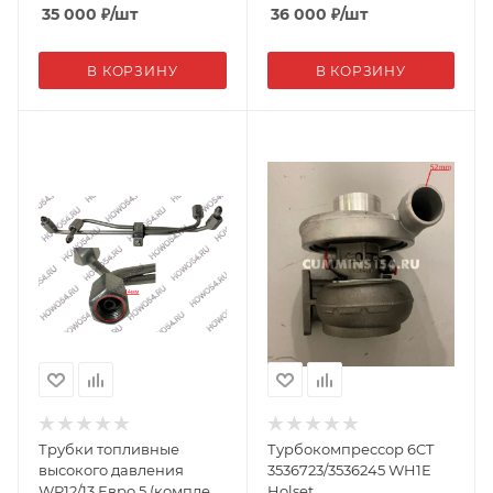
35 000
₽
/шт
36 000
₽
/шт
В КОРЗИНУ
В КОРЗИНУ
Трубки топливные
Турбокомпрессор 6CT
высокого давления
3536723/3536245 WH1E
WP12/13 Евро 5 (комплект
Holset