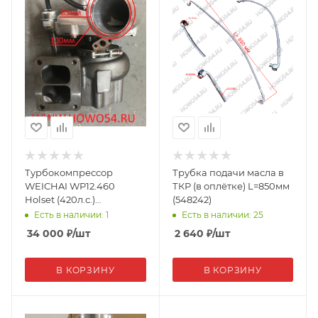
Турбокомпрессор
Трубка подачи масла в
WEICHAI WP12.460
ТКР (в оплётке) L=850мм
Holset (420л.с.)
(548242)
612630110258 (07932)
Есть в наличии: 1
Есть в наличии: 25
34 000
₽
/шт
2 640
₽
/шт
В КОРЗИНУ
В КОРЗИНУ