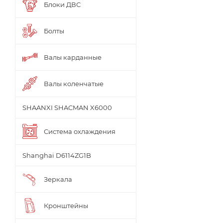
Блоки ДВС
Болты
Валы карданные
Валы коленчатые
SHAANXI SHACMAN X6000
Система охлаждения
Shanghai D6114ZG1B
Зеркала
Кронштейны