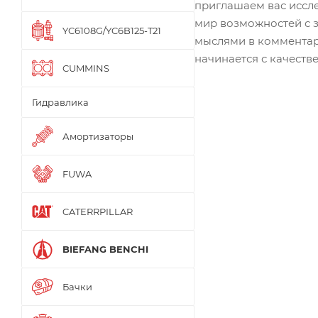
приглашаем вас иссле
мир возможностей с 
YC6108G/YC6B125-T21
мыслями в комментари
начинается с качеств
CUMMINS
Гидравлика
Амортизаторы
FUWA
CATERRPILLAR
BIEFANG BENCHI
Бачки