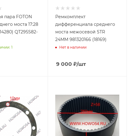
ая пара FOTON
Ремкомплект
него моста 17:28
дифференциала среднего
14280) QT295S82-
моста межосевой STR
24MM 981320166 (18169)
ичии: 1
Нет в наличии
9 000
₽
/шт