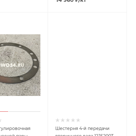
14 960
₽
/кт
гулировочная
Шестерня 4-й передачи