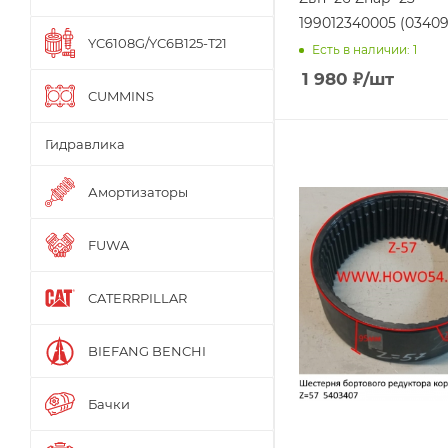
199012340005 (03409
YC6108G/YC6B125-T21
Есть в наличии: 1
1 980
₽
/шт
CUMMINS
Гидравлика
Амортизаторы
FUWA
CATERRPILLAR
BIEFANG BENCHI
Бачки