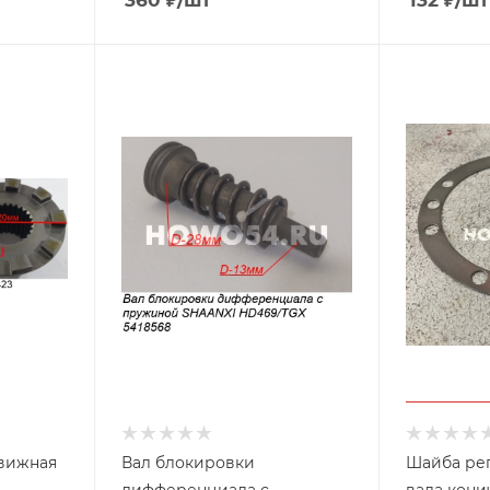
360
₽
/шт
132
₽
/шт
движная
Вал блокировки
Шайба ре