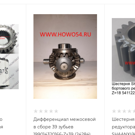
о
Дифференциал межосевой
Шестерня
ая
в сборе 39 зубьев
редуктора
199014320166-Z=39 (24284)
SHAANXI/AC