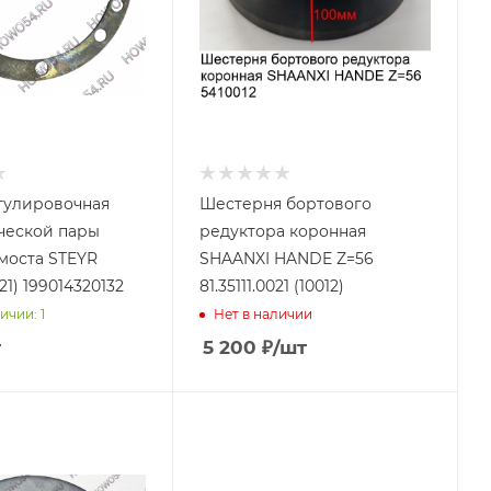
гулировочная
Шестерня бортового
ческой пары
редуктора коронная
моста STEYR
SHAANXI HANDE Z=56
21) 199014320132
81.35111.0021 (10012)
ичии: 1
Нет в наличии
т
5 200
₽
/шт