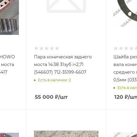
я HOWO
Пара коническая заднего
Шайба ре
 моста
моста 14:38 31зуб i=2,71
вала кони
3417
(546607) 712-35199-6607
среднего 
0,5мм (033
Есть в наличии: 2
Есть в нал
55 000
₽
/шт
120
₽
/ш