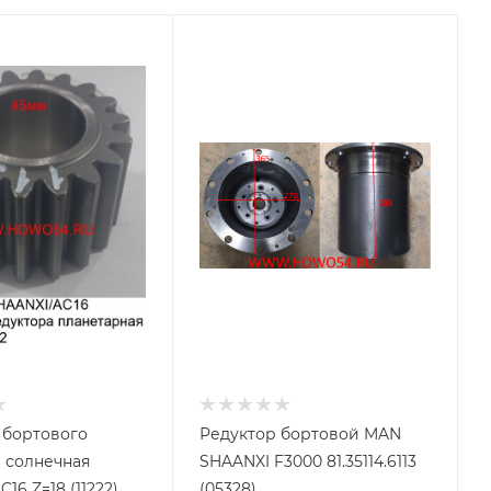
 бортового
Редуктор бортовой MAN
 солнечная
SHAANXI F3000 81.35114.6113
16 Z=18 (11222)
(05328)