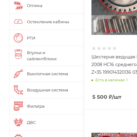
Оптика
Остекление кабины
РТИ
Втулки и
Шестерня ведуща
сайлентблоки
2008 HC16 среднего
Z=35 199014320136 0
Выхлопная система
Есть в наличии: 1
Воздушная система
5 500
₽
/шт
Фильтра
ДВС