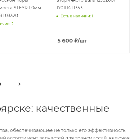
ческой пары
вторичного вала 12JS200T-
моста STEYR 1,0мм
1701114 11353
31 03320
Есть в наличии: 1
ичии: 2
т
5 600
₽
/шт
8
оярске: качественные
тва, обеспечивающее не только его эффективность,
й ассортимент запчастей для трансмиссий, включая