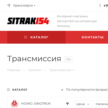
Красноярск
+7
Интернет-магазин
запчастей на китайскую
технику
КАТАЛОГ
КОНТАКТЫ
Трансмиссия
159
—
—
Главная
Каталог
Трансмиссия
По популярности (возрас
КАТАЛОГ
HOWO, SINOTRUK
Цена
Наличи