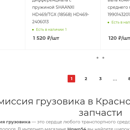
дифференциала с
вала кони
пружиной SHAANXI
среднего 
HD469/TGX (18568) HD469-
1990143201
2406013
Есть в нал
Есть в наличии: 1
1 520
₽
/шт
120
₽
/ш
1
2
3
миссия грузовика в Красн
запчасти
ия грузовика
— это сердце любого транспортного средс
 дороге. В интернет-магазине
Howo54
вы найдете широки