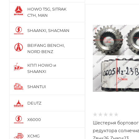
HOWO T5G, SITRAK
C7H, MAN
SHAANXI, SHACMAN
BEIFANG BENCHI,
NORD BENZ
КПП HOWO и
SHAANXI
SHANTUI
DEUTZ
X6000
Шестерня бортовог
редуктора солнечн
XCMG
Zвн=26 Zнар=23