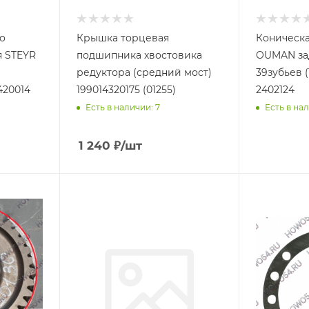
о
Крышка торцевая
Коническ
я STEYR
подшипника хвостовика
OUMAN зад
редуктора (средний мост)
39зубьев (
420014
199014320175 (01255)
2402124
Есть в наличии: 7
Есть в нал
1 240
₽
/шт