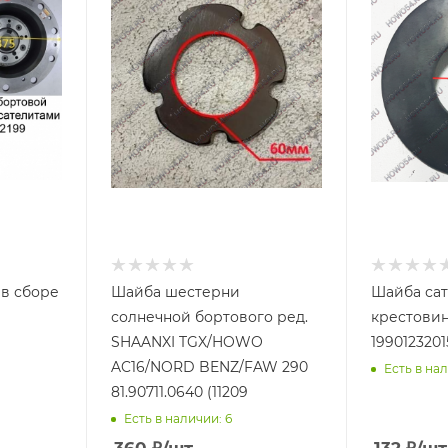
 в сборе
Шайба шестерни
Шайба сат
солнечной бортового ред.
крестовин
SHAANXI TGX/HOWO
1990123201
AC16/NORD BENZ/FAW 290
Есть в нал
81.90711.0640 (11209
Есть в наличии: 6