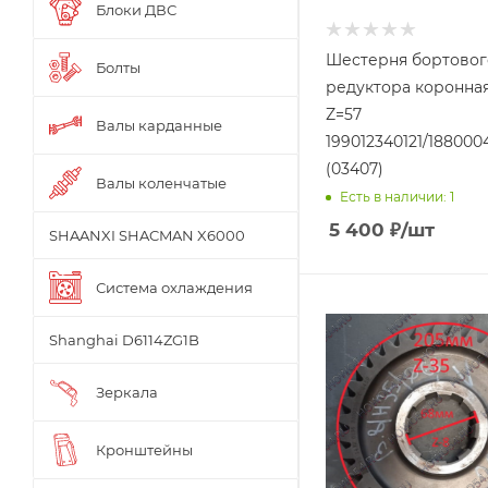
Блоки ДВС
Шестерня бортовог
Болты
редуктора коронна
Z=57
Валы карданные
199012340121/188000
(03407)
Валы коленчатые
Есть в наличии: 1
5 400
₽
/шт
SHAANXI SHACMAN X6000
Система охлаждения
Shanghai D6114ZG1B
Зеркала
Кронштейны